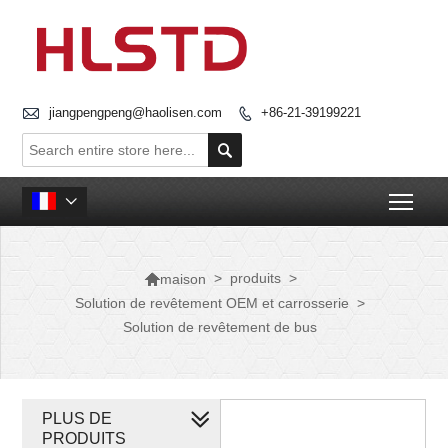

jiangpengpeng@haolisen.com
+86-21-39199221


Togg


>
produits
>
maison
Solution de revêtement OEM et carrosserie
>
Solution de revêtement de bus
PLUS DE
PRODUITS