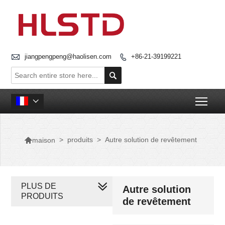

jiangpengpeng@haolisen.com
+86-21-39199221


Togg


>
produits
>
Autre solution de revêtement
maison
PLUS DE
Autre solution
PRODUITS
de revêtement