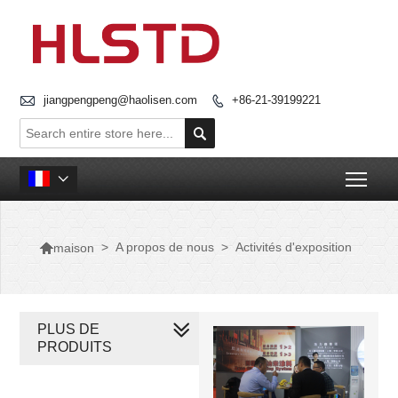

jiangpengpeng@haolisen.com
+86-21-39199221


Togg


>
A propos de nous
>
Activités d'exposition
maison
PLUS DE
PRODUITS