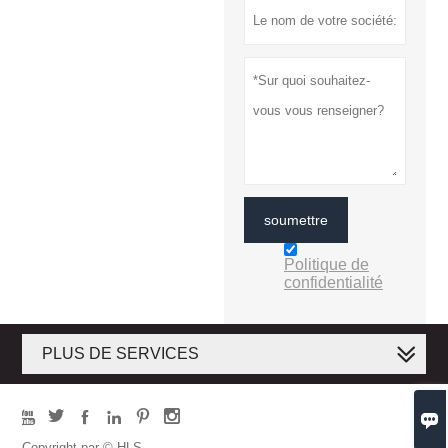
soumettre
Politique de
confidentialité
PLUS DE SERVICES







Copyright par © HLS