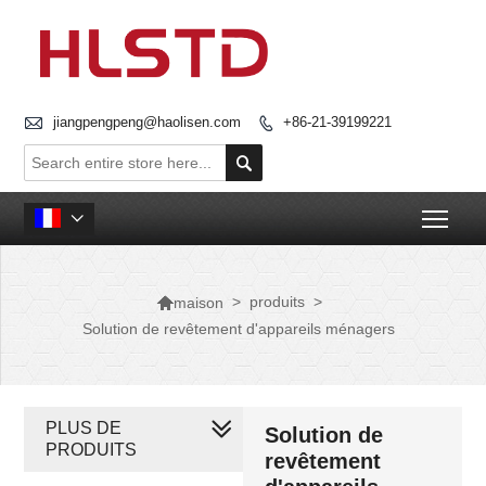

jiangpengpeng@haolisen.com
+86-21-39199221


Togg


>
produits
>
maison
Solution de revêtement d'appareils ménagers
PLUS DE
Solution de
PRODUITS
revêtement