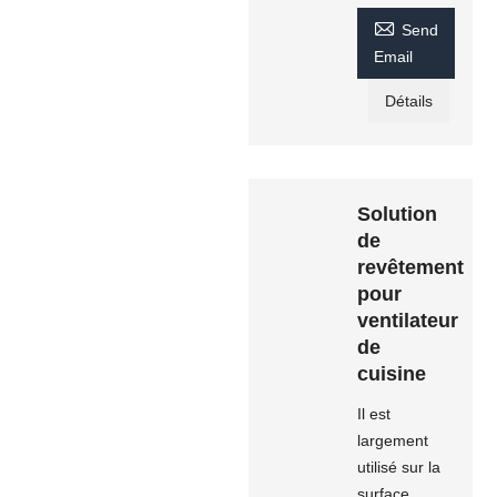

Send
Email
Détails
Solution
de
revêtement
pour
ventilateur
de
cuisine
Il est
largement
utilisé sur la
surface