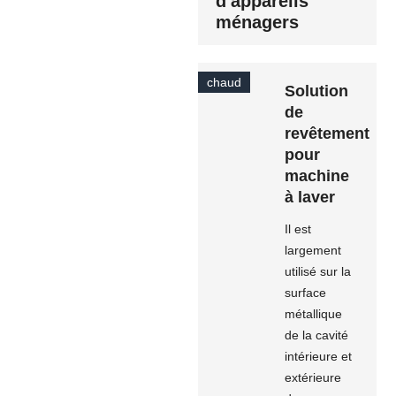
d'appareils
ménagers
chaud
Solution
de
revêtement
pour
machine
à laver
Il est
largement
utilisé sur la
surface
métallique
de la cavité
intérieure et
extérieure