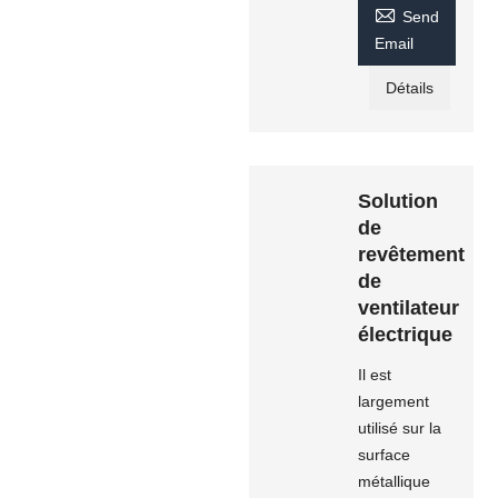

Send
Email
Détails
Solution
de
revêtement
de
ventilateur
électrique
Il est
largement
utilisé sur la
surface
métallique