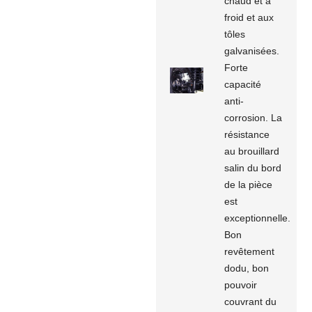
chaud et à
froid et aux
tôles
galvanisées.
Forte
capacité
anti-
corrosion. La
résistance
au brouillard
salin du bord
de la pièce
est
exceptionnelle.
Bon
revêtement
dodu, bon
pouvoir
couvrant du