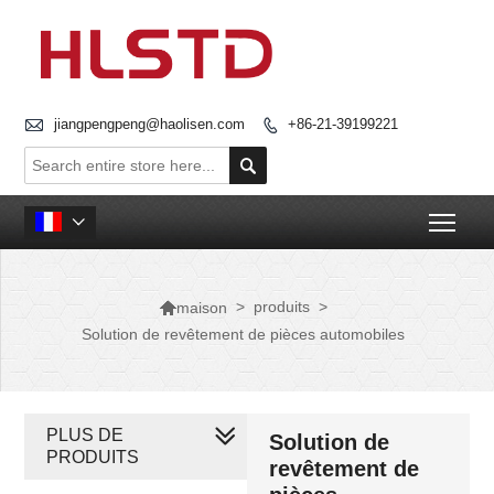

jiangpengpeng@haolisen.com
+86-21-39199221


Togg


>
produits
>
maison
Solution de revêtement de pièces automobiles
PLUS DE
Solution de
PRODUITS
revêtement de