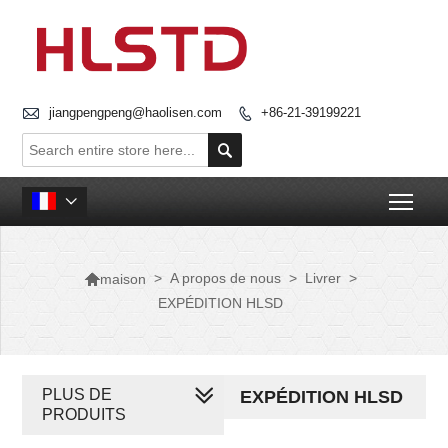

jiangpengpeng@haolisen.com
+86-21-39199221


Togg


>
A propos de nous
>
Livrer
>
maison
EXPÉDITION HLSD
PLUS DE
EXPÉDITION HLSD
PRODUITS